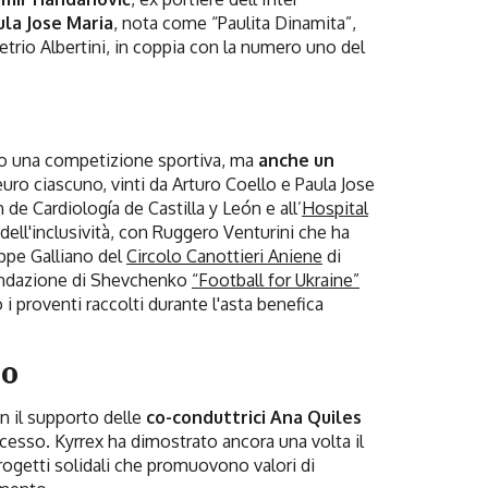
ula Jose Maria
, nota come “Paulita Dinamita”,
etrio Albertini, in coppia con la numero uno del
lo una competizione sportiva, ma
anche un
uro ciascuno, vinti da Arturo Coello e Paula Jose
de Cardiología de Castilla y León e all’
Hospital
dell'inclusività, con Ruggero Venturini che ha
eppe Galliano del
Circolo Canottieri Aniene
di
Fondazione di Shevchenko
“
Football for Ukraine
”
i proventi raccolti durante l'asta benefica
so
n il supporto delle
co-conduttrici Ana Quiles
cesso. Kyrrex ha dimostrato ancora una volta il
ogetti solidali che promuovono valori di