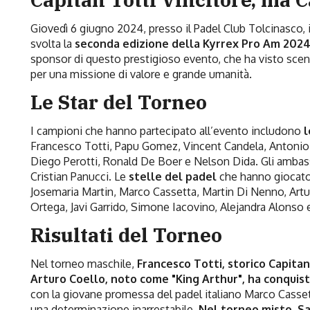
Giovedì 6 giugno 2024, presso il Padel Club Tolcinasco, 
svolta la
seconda edizione della Kyrrex Pro Am 2024
sponsor di questo prestigioso evento, che ha visto scen
per una missione di valore e grande umanità.
Le Star del Torneo
I campioni che hanno partecipato all’evento includono
l
Francesco Totti, Papu Gomez, Vincent Candela, Antonio
Diego Perotti, Ronald De Boer e Nelson Dida. Gli amba
Cristian Panucci. Le
stelle del padel
che hanno giocato 
Josemaria Martin, Marco Cassetta, Martin Di Nenno, Art
Ortega, Javi Garrido, Simone Iacovino, Alejandra Alonso 
Risultati del Torneo
Nel torneo maschile,
Francesco Totti, storico Capita
Arturo Coello, noto come "King Arthur", ha conquist
con la giovane promessa del padel italiano Marco Cassetta
una determinazione inarrestabile.
Nel torneo misto, S