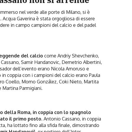
immerso nel verde alle porte di Milano, si è
.
Acqua Gaverina è stata orgogliosa di essere
dere in campo campioni del calcio e del padel
eggende del calcio
come Andriy Shevchenko,
 Cassano, Samir Handanovic, Demetrio Albertini,
ssador dell’evento erano Nicola Amoruso e
in coppia con i campioni del calcio erano Paula
uro Coello, Momo González, Coki Nieto, Martita
e Martina Parmigiani.
no della Roma, in coppia con lo spagnolo
ato il primo posto.
Antonio Cassano, in coppia
, ha lottato fino alla sfida finale, dimostrando
amir Handanovič
, ex portiere dell’Inter