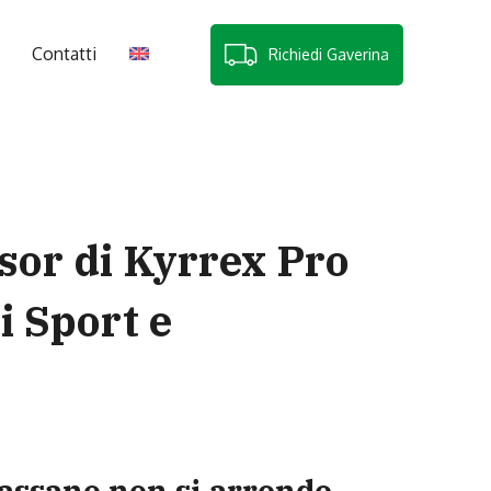
Contatti
Richiedi Gaverina
or di Kyrrex Pro
i Sport e
Cassano non si arrende