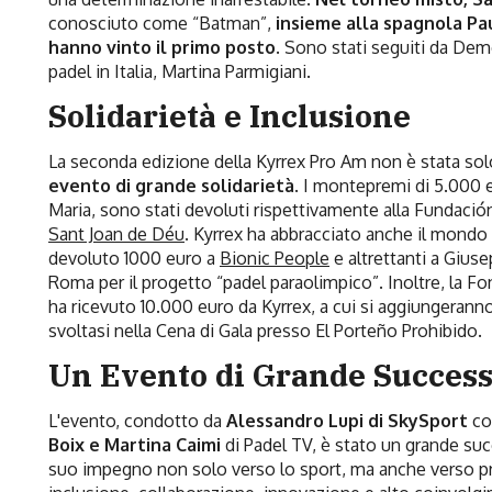
conosciuto come “Batman”,
insieme alla spagnola Pa
hanno vinto il primo posto
. Sono stati seguiti da Dem
padel in Italia, Martina Parmigiani.
Solidarietà e Inclusione
La seconda edizione della Kyrrex Pro Am non è stata so
evento di grande solidarietà
. I montepremi di 5.000 e
Maria, sono stati devoluti rispettivamente alla Fundación 
Sant Joan de Déu
. Kyrrex ha abbracciato anche il mondo 
devoluto 1000 euro a
Bionic People
e altrettanti a Gius
Roma per il progetto “padel paraolimpico”. Inoltre, la 
ha ricevuto 10.000 euro da Kyrrex, a cui si aggiungeranno 
svoltasi nella Cena di Gala presso El Porteño Prohibido.
Un Evento di Grande Succes
L'evento, condotto da
Alessandro Lupi di SkySport
co
Boix e Martina Caimi
di Padel TV, è stato un grande suc
suo impegno non solo verso lo sport, ma anche verso pr